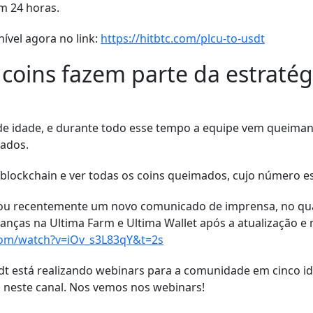
m 24 horas.
ível agora no link:
https://hitbtc.com/plcu-to-usdt
coins fazem parte da estratég
e idade, e durante todo esse tempo a equipe vem queiman
mados.
 blockchain e ver todas os coins queimados, cujo número e
çou recentemente um novo comunicado de imprensa, no qua
nças na Ultima Farm e Ultima Wallet após a atualização e m
com/watch?v=iOv_s3L83qY&t=2s
 está realizando webinars para a comunidade em cinco idi
l neste canal. Nos vemos nos webinars!