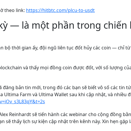
ờ theo link:
https://hitbtc.com/plcu-to-usdt
kỳ — là một phần trong chiến 
n bộ thời gian ấy, đội ngũ liên tục đốt hủy các coin — chỉ t
lockchain và thấy mọi đồng coin được đốt, với số lượng của
 đăng bản tin mới, trong đó các bạn sẽ biết vô số các tin 
 Ultima Farm và Ultima Wallet sau khi cập nhật, và nhiều đi
v=iOv_s3L83qY&t=2s
, Alex Reinhardt sẽ tiến hành các webinar cho cộng đồng bằ
n sẽ thấy lịch sự kiện cập nhật trên kênh này. Xin hẹn gặp l