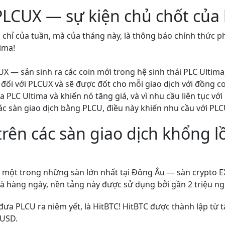
LCUX — sự kiện chủ chốt của h
hỉ của tuần, mà của tháng này, là thông báo chính thức p
ima!
 — sản sinh ra các coin mới trong hệ sinh thái PLC Ultima,
 đối với PLCUX và sẽ được đốt cho mỗi giao dịch với đồng co
a PLC Ultima và khiến nó tăng giá, và vì nhu cầu liên tục vớ
ác sàn giao dịch bằng PLCU, điều này khiến nhu cầu với PLCU
trên các sàn giao dịch khổng 
a
ên một trong những sàn lớn nhất tại Đông Âu — sàn crypto 
và hàng ngày, nền tảng này được sử dụng bởi gần 2 triệu ng
a PLCU ra niêm yết, là HitBTC! HitBTC được thành lập từ t
 USD.