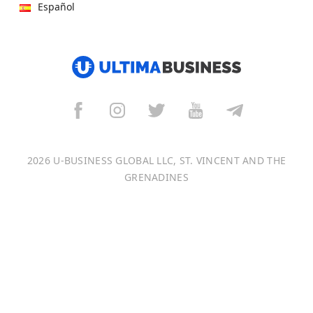
Español
हिन्दी
العربية
বাংলা
Italiano
2026 U-BUSINESS GLOBAL LLC, ST. VINCENT AND THE
Français
GRENADINES
Português
日本語
Bahasa Indonesia
中文 (中国)