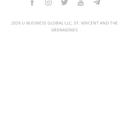
Italiano
2026 U-BUSINESS GLOBAL LLC, ST. VINCENT AND THE
Français
GRENADINES
Português
日本語
Bahasa Indonesia
中文 (中国)
Tiếng Việt
한국어
Монгол хэл
Magyar