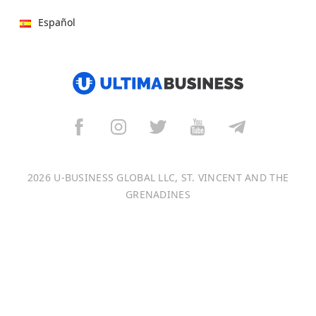
Español
हिन्दी
العربية
বাংলা
Italiano
2026 U-BUSINESS GLOBAL LLC, ST. VINCENT AND THE
Français
GRENADINES
Português
日本語
Bahasa Indonesia
中文 (中国)