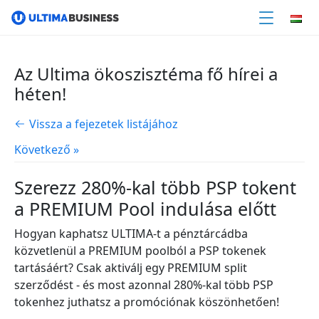
Az Ultima ökoszisztéma fő hírei a
héten!
Vissza a fejezetek listájához
Következő »
Szerezz 280%-kal több PSP tokent
a PREMIUM Pool indulása előtt
Hogyan kaphatsz ULTIMA-t a pénztárcádba
közvetlenül a PREMIUM poolból a PSP tokenek
tartásáért? Csak aktiválj egy PREMIUM split
szerződést - és most azonnal 280%-kal több PSP
tokenhez juthatsz a promóciónak köszönhetően!