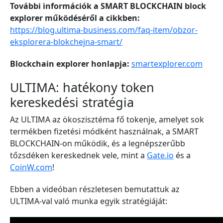
További információk a SMART BLOCKCHAIN block
explorer működéséről a cikkben:
https://blog.ultima-business.com/faq-item/obzor-
eksplorera-blokchejna-smart/
Blockchain explorer honlapja:
smartexplorer.com
ULTIMA: hatékony token
kereskedési stratégia
Az ULTIMA az ökoszisztéma fő tokenje, amelyet sok
termékben fizetési módként használnak, a SMART
BLOCKCHAIN-on működik, és a legnépszerűbb
tőzsdéken kereskednek vele, mint a
Gate.io
és a
CoinW.com
!
Ebben a videóban részletesen bemutattuk az
ULTIMA-val való munka egyik stratégiáját: