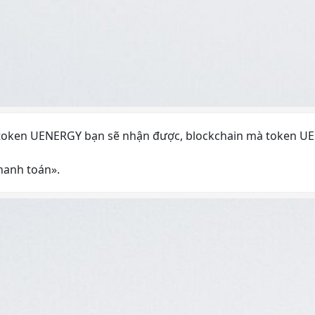
g token UENERGY bạn sẽ nhận được, blockchain mà token UE
hanh toán
»
.