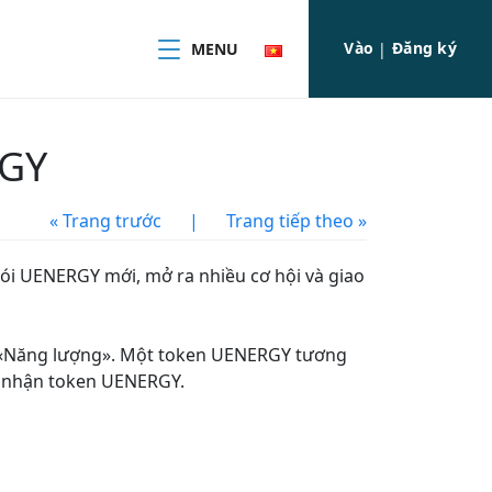
Vào
Đăng ký
MENU
|
RGY
« Trang trước
|
Trang tiếp theo »
i UENERGY mới, mở ra nhiều cơ hội và giao
«
Năng lượng
»
. Một token UENERGY tương
và nhận token UENERGY.