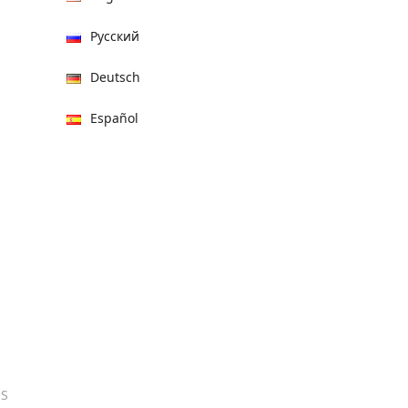
Русский
Deutsch
Español
हिन्दी
العربية
বাংলা
Italiano
Français
Português
ES
日本語