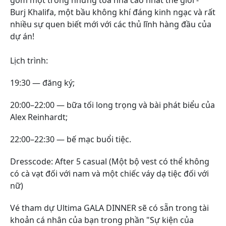
gồm một trong những tòa nhà cao nhất thế giới -
Burj Khalifa, một bầu không khí đáng kinh ngạc và rất
nhiều sự quen biết mới với các thủ lĩnh hàng đầu của
dự án!
Lịch trình:
19:30 — đăng ký;
20:00–22:00 — bữa tối long trọng và bài phát biểu của
Alex Reinhardt;
22:00–22:30 — bế mạc buổi tiệc.
Dresscode: After 5 casual (
Một bộ vest có thể không
có cà vạt đối với nam và một chiếc váy dạ tiệc đối với
nữ)
Vé tham dự
Ultima
GALA DINNER sẽ có sẵn trong tài
khoản cá nhân của bạn trong phần "Sự kiện của