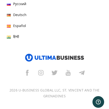
Русский
Deutsch
Español
हिन्दी
العربية
বাংলা
Italiano
Français
2026 U-BUSINESS GLOBAL LLC, ST. VINCENT AND THE
Português
GRENADINES
日本語