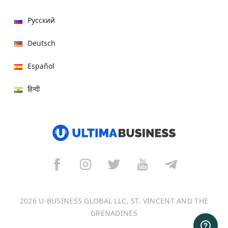
Русский
Deutsch
Español
हिन्दी
العربية
বাংলা
Italiano
Français
2026 U-BUSINESS GLOBAL LLC, ST. VINCENT AND THE
Português
GRENADINES
日本語