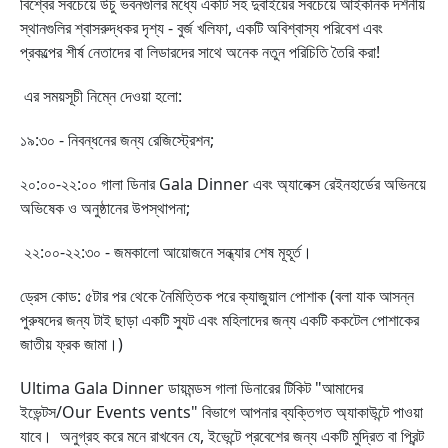
বিশ্বের সবচেয়ে উঁচু ভবনগুলির মধ্যে একটি সহ দুবাইয়ের সবচেয়ে আইকনিক দর্শনীয়
স্থানগুলির শ্বাসরুদ্ধকর দৃশ্য - বুর্জ খলিফা, একটি অবিশ্বাস্য পরিবেশ এবং
প্রকল্পের শীর্ষ নেতাদের বা লিডারদের সাথে অনেক নতুন পরিচিতি তৈরি করা!
এর সময়সূচী নিম্নে দেওয়া হলো:
১৯:৩০ - নিবন্ধনের জন্য রেজিস্ট্রেশন;
২০:০০-২২:০০ গালা ডিনার Gala Dinner এবং অ্যালেক্স রেইনহার্ডের অভিনয়ে
অভিষেক ও অনুষ্ঠানের উপস্থাপনা;
২২:০০-২২:৩০ - জমকালো আয়োজনে সন্ধ্যার শেষ মূহূর্ত।
ড্রেস কোড: ৫টার পর থেকে নৈমিত্তিক পরে ক্যাজুয়াল পোশাক (বলা যাক আসন্ন
পুরুষদের জন্য টাই ছাড়া একটি স্যুট এবং মহিলাদের জন্য একটি ককটেল পোশাকের
জাতীয় ফ্রক জামা।)
Ultima
Gala Dinner ডায়মন্ডস গালা ডিনারের টিকিট "আমাদের
ইভেন্টস/Our Events vents" বিভাগে আপনার ব্যক্তিগত অ্যাকাউন্টে পাওয়া
যাবে। অনুগ্রহ করে মনে রাখবেন যে, ইভেন্টে প্রবেশের জন্য একটি মুদ্রিত বা প্রিন্ট