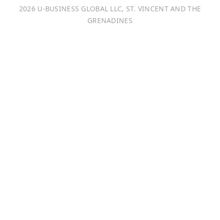
2026 U-BUSINESS GLOBAL LLC, ST. VINCENT AND THE
Français
GRENADINES
Português
日本語
Bahasa Indonesia
中文 (中国)
Tiếng Việt
한국어
Монгол хэл
Magyar
ไทย