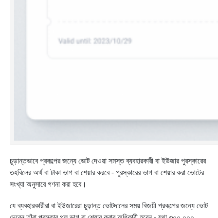
চূড়ান্তভাবে প্রকল্পের জন্যে ভোট দেওয়া সমস্ত ব্যবহারকারী বা ইউজার পুরস্কারের
তহবিলের অর্থ বা টাকা ভাগ বা শেয়ার করবে - পুরস্কারের ভাগ বা শেয়ার করা ভোটের
সংখ্যা অনুসারে গণনা করা হবে।
যে ব্যবহারকারীরা বা ইউজারেরা চূড়ান্ত ভোটদানের সময় বিজয়ী প্রকল্পের জন্যে ভোট
দেবেন তাঁরা পুরস্কার পুল ভাগ বা শেয়ার করার অধিকারী হবেন - যথা ৩০০,০০০