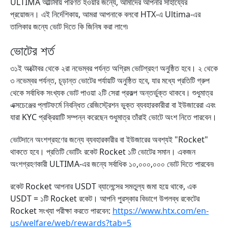
ULTIMA আল্টিমায় পরিণত হওয়ার জন্যে, আমাদের আপনার সাহায্যের
প্রয়োজন। এই নির্দেশিকায়, আমরা আপনাকে বলবো HTX-এ Ultima-এর
তালিকার জন্যে ভোট দিতে কি জিনিষ করা লাগে৷
ভোটের শর্ত
৩১ই অক্টোবর থেকে ২রা নভেম্বর পর্যন্ত অগ্রিম ভোটগ্রহণ অনুষ্ঠিত হবে। ২ থেকে
৩ নভেম্বর পর্যন্ত, চূড়ান্ত ভোটের পর্যায়টি অনুষ্ঠিত হবে, যার মধ্যে প্রতিটি গ্রুপ
থেকে সর্বাধিক সংখ্যক ভোট পাওয়া ২টি সেরা প্রকল্প অন্তর্ভুক্ত থাকবে। শুধুমাত্র
এক্সচেঞ্জের প্লাটফর্মে নিবন্ধিত রেজিস্ট্রেশন ভুক্ত ব্যবহারকারীরা বা ইউজারেরা এবং
যারা KYC প্রক্রিয়াটি সম্পন্ন করেছেন শুধুমাত্র তাঁরাই ভোটে অংশ নিতে পারবেন।
ভোটদানে অংশগ্রহণের জন্যে ব্যবহারকারীর বা ইউজারের অবশ্যই "
Rocket"
থাকতে হবে। প্রতিটি ভোটিং রকেট
Rocket
১টি ভোটের সমান। একজন
অংশগ্রহণকারী ULTIMA-এর জন্যে সর্বাধিক ১০,০০০,০০০ ভোট দিতে পারবেন৷
রকেট
Rocket
আপনার USDT ব্যালেন্সের সমতুল্য জমা হয়ে থাকে, এক
USDT = ১টি
Rocket
রকেট। আপনি পুরস্কার বিভাগে উপলব্ধ রকেটের
Rocket
সংখ্যা পরীক্ষা করতে পারবেন:
https://www.htx.com/en-
us/welfare/web/rewards?tab=5