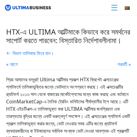
HTX-এ ULTIMA আল্টিমাকে কিভাবে করে সমর্থনের
সাপোর্ট করতে পারবেন: বিস্তারিত নির্দেশাবলীনামা।
বিভাগ তালিকায় ফিরে যান।
« আগে
পরবর্তী »
প্রিয় আমাদের বন্ধুরা! Ultima আল্টিমার প্রকল্প HTX ক্রিপ্টো এক্সচেঞ্জের
প্লাটফর্মে তালিকাভুক্তির জন্যে ভোটদানে অংশগ্রহণ করছে। এই এক্সচেঞ্জটির
প্ল্যাটফর্ম ২০১৩ সাল থেকে বাজারের মার্কেটপ্লেসের মধ্যে কাজ করছে এবং বর্তমানে
CoinMarketCap-এ দৈনিক ট্রেডিং ভলিউমের শীর্ষস্থানীয় টপে আছে। এটি
HTX এইচটিএক্স-এ তালিকাভুক্ত করা ULTIMA আল্টিমার জনপ্রিয়তা এবং
তারল্যতার বৃদ্ধির জন্যে একটি গুরুত্বপূর্ণ পদক্ষেপ। এই এক্সচেঞ্জের প্লাটফর্ম একটি
প্রকল্প তালিকাভুক্ত করার জন্যে, ভোট দেওয়ার সময় এটির জন্যে প্ল্যাটফর্ম
ব্যবহারকারীদের বা ইউজারদের সর্বাধিক সংখ্যক ভোট দেওয়া আবশ্যক৷ এই প্রকল্পটি