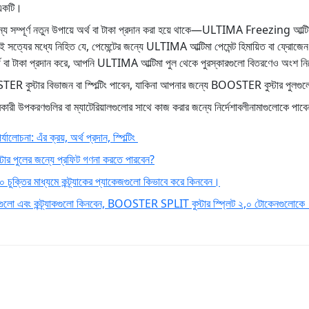
 একটি।
যে সম্পূর্ণ নতুন উপায়ে অর্থ বা টাকা প্রদান করা হয়ে থাকে—ULTIMA Freezing আল্ট
 এই সত্যের মধ্যে নিহিত যে, পেমেন্টের জন্যে ULTIMA আল্টিমা পেমেন্ট হিমায়িত বা ফ্
থ বা টাকা প্রদান করে, আপনি ULTIMA আল্টিমা পুল থেকে পুরস্কারগুলো বিতরণেও অংশ নি
R বুস্টার বিভাজন বা স্পিল্টিং পাবেন, যাকিনা আপনার জন্যে BOOSTER বুস্টার পুলগুলো 
 উপকরণগুলির বা ম্যাটেরিয়ালগুলোর সাথে কাজ করার জন্যে নির্দেশাবলীনামাগুলোকে পাবে
: এঁর ক্রয়, অর্থ প্রদান, স্পিল্টিং
টার পুলের জন্যে প্রফিট গণনা করতে পারবেন?
ুক্তির মাধ্যমে কন্ট্র্যাকের প্যাকেজগুলো কিভাবে করে কিনবেন।
ুলো এবং কন্ট্র্যাকগুলো কিনবেন, BOOSTER SPLIT বুস্টার স্প্লিট ২,০ টোকেনগুলোকে 