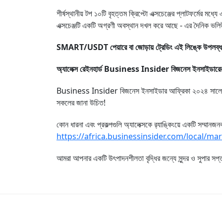
শীর্ষস্থানীয় টপ ১০টি বৃহত্তম ক্রিপ্টো এক্সচেঞ্জের প্লাটফর্মের
এক্সচেঞ্জটি একটি অগ্রণী অবস্থান দখল করে আছে - এর দৈনিক ভলিউ
SMART/USDT পেয়ারে বা জোড়ায় ট্রেডিং এই লিঙ্কে উপলব্ধ
অ্যালেক্স রেইনহার্ড Business Insider বিজনেস ইনসাইডারের "২০
Business Insider বিজনেস ইনসাইডার আফ্রিকা ২০২৪ সালের শীর্ষস্থ
সকলের জানা উচিত!
কোন ধারনা এবং প্রকল্পগুলি অ্যালেক্সকে র‌্যাঙ্কিংয়ে একটি সম্ম
https://africa.businessinsider.com/local/m
আমরা আপনার একটি উৎপাদনশীলতা বৃদ্ধির জন্যে সুন্দর ও সুপার সপ্