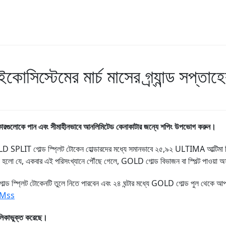
োসিস্টেমের মার্চ মাসের গ্র্যান্ড সপ্তা
কারগুলোকে পান এবং সীমাহীনভাবে আনলিমিটেড কেনাকাটার জন্যে শপিং উপভোগ করুন।
LD SPLIT গোল্ড স্প্লিট টোকেন হোল্ডারদের মধ্যে সমানভাবে ২৫,৯২ ULTIMA আল্টিমা 
েটা হলো যে, একবার এই পরিসংখ্যানে পৌঁছে গেলে, GOLD গোল্ড বিভাজন বা স্পিল্ট পাওয়া 
্প্লিট টোকেনটি তুলে নিতে পারবেন এবং ২৪ ঘন্টার মধ্যে GOLD গোল্ড পুল থেকে আপনার
jMss
ালিকাভুক্ত করেছে।