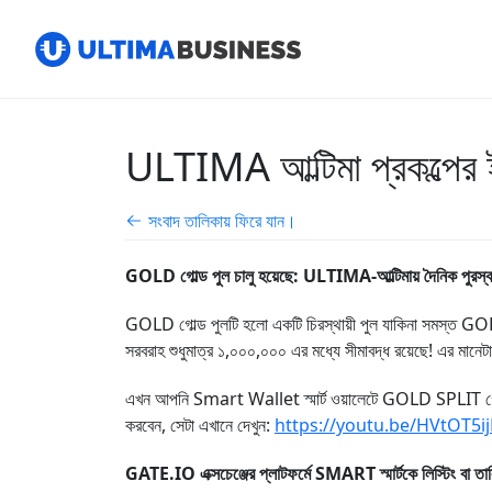
ULTIMA আল্টিমা প্রকল্পের ইক
সংবাদ তালিকায় ফিরে যান।
GOLD গোল্ড পুল চালু হয়েছে: ULTIMA-আল্টিমায় দৈনিক পুরস্
GOLD গোল্ড পুলটি হলো একটি চিরস্থায়ী পুল যাকিনা সমস্ত GO
সরবরাহ শুধুমাত্র ১,০০০,০০০ এর মধ্যে সীমাবদ্ধ রয়েছে! এর মান
এখন আপনি Smart Wallet স্মার্ট ওয়ালেটে GOLD SPLIT গোল্ড স
করবেন, সেটা এখানে দেখুন:
https://youtu.be/HVtOT5i
GATE.IO এক্সচেঞ্জের প্লাটফর্মে SMART স্মার্টকে লিস্টিং বা ত