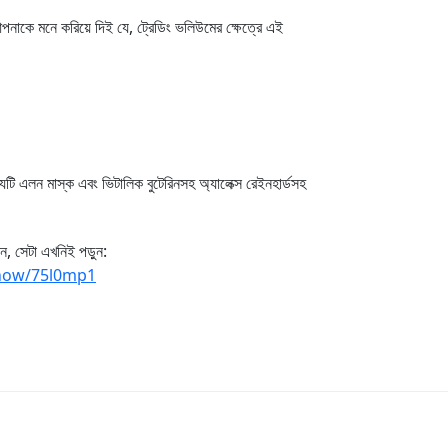
আপনাকে মনে করিয়ে দিই যে, ট্রেডিং ভলিউমের ক্ষেত্রে এই
টি এলন মাস্ক এবং ভিটালিক বুটেরিনসহ অ্যালেক্স রেইনহার্ডসহ
ন, সেটা এখনিই পড়ুন:
-know/75l0mp1