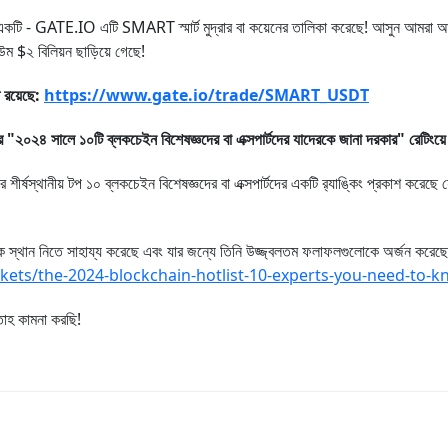
 মধ্যে একটি - GATE.IO এটি SMART স্মার্ট মুদ্রার বা কয়েনের তালিকা করেছে! আসুন আমরা 
ম $২ বিলিয়ন ছাড়িয়ে গেছে!
 রয়েছে:
https://www.gate.io/trade/SMART_USDT
২৪ সালে ১০টি ব্লকচেইন বিশেষজ্ঞদের বা এক্সপার্টদের যাদেরকে জানা দরকার" রেটিংয়ে
ানীয় টপ ১০ ব্লকচেইন বিশেষজ্ঞদের বা এক্সপার্টদের একটি র‌্যাঙ্কিং প্রকাশ করেছে যে
ানজনক স্থান নিতে সাহায্য করেছে এবং যার জন্যে তিনি উজ্জ্বলতম ফলাফলগুলোকে অর্জন করেছে
arkets/the-2024-blockchain-hotlist-10-experts-you-need-to
তাহ কামনা করছি!