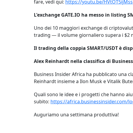
fare, vedi qui:
https://youtu.be/HVtOT5ijMss
L'exchange
GATE.IO
ha messo in listing 
Uno dei 10 maggiori exchange di criptovalu
trading — il volume giornaliero supera i $2 
Il trading della coppia SMART/USDT è disp
Alex Reinhardt nella classifica di Business
Business Insider Africa ha pubblicato una cla
Reinhardt insieme a Ilon Musk e Vitalik Bute
Quali sono le idee e i progetti che hanno aiut
subito:
https://africa.businessinsider.com/
Auguriamo una settimana produttiva!