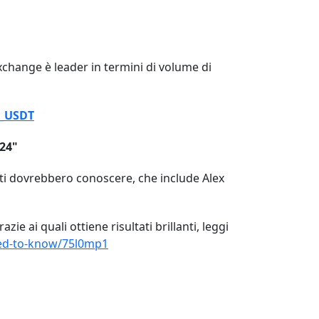
change è leader in termini di volume di
T_USDT
024"
utti dovrebbero conoscere, che include Alex
ie ai quali ottiene risultati brillanti, leggi
need-to-know/75l0mp1