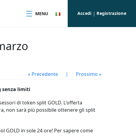
Accedi
Registrazione
MENU
|
 marzo
« Precedente
|
Prossimo »
 senza limiti
essori di token split GOLD. L'offerta
, non sarà più possibile ottenere gli split
ool GOLD in sole 24 ore! Per sapere come