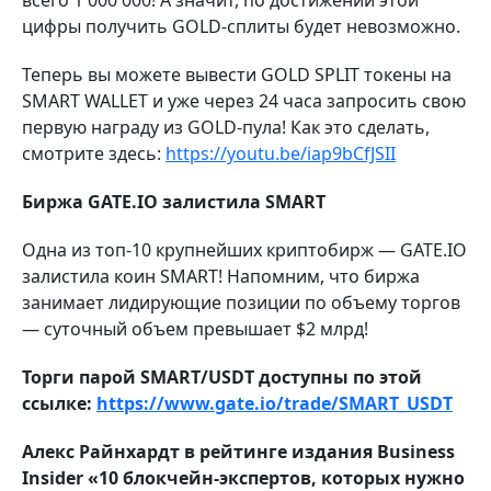
всего 1 000 000! А значит, по достижении этой
цифры получить GOLD-сплиты будет невозможно.
Теперь вы можете вывести GOLD SPLIT токены на
SMART WALLET и уже через 24 часа запросить свою
первую награду из GOLD-пула! Как это сделать,
смотрите здесь:
https://youtu.be/iap9bCfJSII
Биржа
GATE.IO
залистила SMART
Одна из топ-10 крупнейших криптобирж —
GATE.IO
залистила коин SMART! Напомним, что биржа
занимает лидирующие позиции по объему торгов
— суточный объем превышает $2 млрд!
Торги парой SMART/USDT доступны по этой
ссылке:
https://www.gate.io/trade/SMART_USDT
Алекс Райнхардт в рейтинге издания Business
Insider «10 блокчейн-экспертов, которых нужно