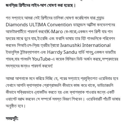
জনপ্রিয় শিল্পীদের লাইন-আপ ঘোষণা করা হয়েছে।
গত সপ্তাহে আমরা সেই শিল্পীদের তালিকা ঘোষণা করেছিলাম যারা গ্র্যান্ড
Diamonds ULTIMA Convention ডায়মন্ডস আল্টিমা কনভেনশনের
আফটারপার্টিতে পারফর্ম করবে!K-Maro কে-মারো,একজন পপ শিল্পী যার গান
হৃদয়ের মাঝে ডুবে যায়,ইংরেজি এবং ফরাসি ভাষায় তার হিট গানগুলিকে পরিবেশন
করবেন৷ সিআইএস-প্রিয় ত্রয়ীর ট্রায়ো Ivanushki International
ইভানুস্কি ইন্টারন্যাশনাল এবং Harrdy Sandu হার্ডি সান্ধু,একজন ভারতীয়
গায়ক,যার গানগুলি YouTube-এ কয়েক মিলিয়ন ভিউ অর্জন করছে,সম্প্রদায়ের
সদস্যদের জন্যও পারফর্ম করবেন!
আমরা আপনাকে মনে করিয়ে দিচ্ছি যে, পরের সপ্তাহে প্রযুক্তিগত ওয়েবিনার হবে
যেখানে আপনি ক্যাশব্যাক প্রোগ্রামগুলি কীভাবে কাজ করে থাকে, ভাউচারগুলি
কীভাবে সক্রিয়ভাবে এ্যাকটিভ করতে হয় এবং ক্যাশব্যাক পাওয়ার জন্যে একটি
ওয়ালেট বরাদ্দ করবেন সে সম্পর্কে সমস্ত বিবরণ শিখবেন। ওয়েবিনারটি পাঁচটি ভাষায়
অনুষ্ঠিত হবে।
সময়সূচী: