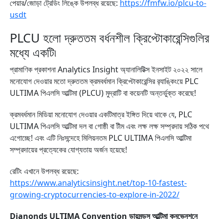
পেয়ার/জোড়া ট্রেডিং লিঙ্কে উপলব্ধ রয়েছে:
https://fmfw.io/plcu-to-
usdt
PLCU হলো দ্রুততম বর্ধনশীল ক্রিপ্টোকারেন্সিগুলির
মধ্যে একটি৷
প্রামাণিক প্রকাশনা Analytics Insight অ্যানালিটিক্স ইনসাইট ২০২২ সালে
মনোযোগ দেওয়ার মতো দ্রুততম ক্রমবর্ধমান ক্রিপ্টোকারেন্সির র‌্যাঙ্কিংয়ে PLC
ULTIMA পিএলসি আল্টিমা (PLCU) মুদ্রাটি বা কয়েনটি অন্তর্ভুক্ত করেছে!
ক্রমবর্ধমান মিডিয়া মনোযোগ দেওয়ার একটিমাত্র ইঙ্গিত দিয়ে থাকে যে, PLC
ULTIMA পিএলসি আল্টিমা দল বা গোষ্ঠী বা টীম এবং লক্ষ লক্ষ সম্প্রদায় সঠিক পথে
এগোচ্ছে! এবং এটি নিঃসন্দেহে মিলিয়নতম PLC ULTIMA পিএলসি আল্টিমা
সম্প্রদায়ের প্রত্যেকের যোগ্যতায় অর্জন হয়েছে!
রেটিং এখানে উপলব্ধ রয়েছে:
https://www.analyticsinsight.net/top-10-fastest-
growing-cryptocurrencies-to-explore-in-2022
/
Dianonds ULTIMA Convention ডায়মন্ডস আল্টিমা কনভেনশনে