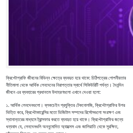
ক্রিপ্টোগ্রাফি জীবনের বিভিন্ন ক্ষেত্রে ব্যবহৃত হয়ে থাকে: চিঠিপত্রের গোপনীয়তার
নীতিমালা থেকে আর্থিক লেনদেনের নিরাপত্তার স্বার্থে সিকিউরিটি পর্যন্ত। দৈনন্দিন
জীবনে এর ব্যবহারের প্রধানতম উদাহরণগুলো এখানে দেওয়া হলো:
১. আর্থিক লেনদেনগুলো। ব্লকচেইন প্রযুক্তির টেকনোলজি, ক্রিপ্টোগ্রাফির উপর
ভিত্তি করে, ক্রিপ্টোকারেন্সির মতো ডিজিটাল সম্পদের রির্সোসগুলো সংরক্ষণ এবং
স্থানান্তরের মাধ্যমে ট্রান্সফার করতে ব্যবহৃত হয়ে থাকে। ক্রিপ্টোগ্রাফির জন্যে
ধন্যবাদ যে, লেনদেনগুলি অননুমোদিত অ্যাক্সেস এবং জালিয়াতি থেকে সুরক্ষিত,