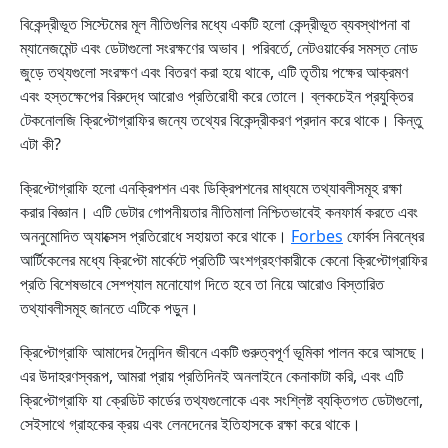
বিকেন্দ্রীভূত সিস্টেমের মূল নীতিগুলির মধ্যে একটি হলো কেন্দ্রীভূত ব্যবস্থাপনা বা
ম্যানেজমেন্ট এবং ডেটাগুলো সংরক্ষণের অভাব। পরিবর্তে, নেটওয়ার্কের সমস্ত নোড
জুড়ে তথ্যগুলো সংরক্ষণ এবং বিতরণ করা হয়ে থাকে, এটি তৃতীয় পক্ষের আক্রমণ
এবং হস্তক্ষেপের বিরুদ্ধে আরোও প্রতিরোধী করে তোলে। ব্লকচেইন প্রযুক্তির
টেকনোলজি ক্রিপ্টোগ্রাফির জন্যে তথ্যের বিকেন্দ্রীকরণ প্রদান করে থাকে। কিন্তু
এটা কী?
ক্রিপ্টোগ্রাফি হলো এনক্রিপশন এবং ডিক্রিপশনের মাধ্যমে তথ্যাবলীসমূহ রক্ষা
করার বিজ্ঞান। এটি ডেটার গোপনীয়তার নীতিমালা নিশ্চিতভাবেই কনফার্ম করতে এবং
অননুমোদিত অ্যাক্সেস প্রতিরোধে সহায়তা করে থাকে।
Forbes
ফোর্বস নিবন্ধের
আর্টিকেলের মধ্যে ক্রিপ্টো মার্কেটে প্রতিটি অংশগ্রহণকারীকে কেনো ক্রিপ্টোগ্রাফির
প্রতি বিশেষভাবে সেশ্প্যাল মনোযোগ দিতে হবে তা নিয়ে আরোও বিস্তারিত
তথ্যাবলীসমূহ জানতে এটিকে পড়ুন।
ক্রিপ্টোগ্রাফি আমাদের দৈনন্দিন জীবনে একটি গুরুত্বপূর্ণ ভূমিকা পালন করে আসছে।
এর উদাহরণস্বরূপ, আমরা প্রায় প্রতিদিনই অনলাইনে কেনাকাটা করি, এবং এটি
ক্রিপ্টোগ্রাফি যা ক্রেডিট কার্ডের তথ্যগুলোকে এবং সংশ্লিষ্ট ব্যক্তিগত ডেটাগুলো,
সেইসাথে গ্রাহকের ক্রয় এবং লেনদেনের ইতিহাসকে রক্ষা করে থাকে।