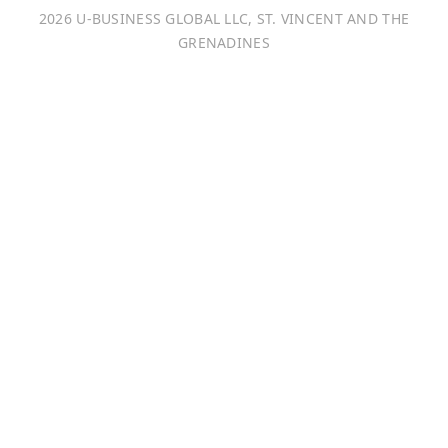
2026 U-BUSINESS GLOBAL LLC, ST. VINCENT AND THE
Français
GRENADINES
Português
日本語
Bahasa Indonesia
中文 (中国)
Tiếng Việt
한국어
Монгол хэл
Magyar
ไทย