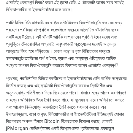
এতোটাই গুরুত্বপূর্ণ বিষয়? কারণ এই ট্রাস্ট রেটিং এ টোকেনটি আসার সাথে সাথেই
বিনিয়োগকারীরা বা ইনভেস্টটেটররা চলে আসে।
প্রাতিষ্ঠানিক বিনিয়োগকারীদের বা ইনভেস্টটেটরদের ক্রিপ্টোকারেন্সি বাজারের মধ্যে
প্রবেশের প্রক্রিয়া সাম্প্রতিক বছরগুলিতে সবচেয়ে আলোচিত ঘটনাগুলির মধ্যে
একটি হয়ে উঠেছে। এই ঘটনাটি আর্থিক সম্প্রদায়ের প্রতিনিধিদের মধ্যে এবং
প্রযুক্তির টেকনোলজির অগ্রগতি অনুসরণকারী প্রত্যেকের মধ্যেই অত্যন্ত
আগ্রহের বিষয় হয়ে দাঁড়িয়েছে। কেনো বড়ো ও বৃহৎ বিনিয়োগের মাধ্যমে
ইনভেস্টমেন্ট তহবিলের অর্থ বা টাকা, ব্যাংক এবং অন্যান্য ঐতিহ্যগত আর্থিক
সংস্থার আগমন ক্রিপ্টোকারেন্সি বাজারের বিকাশের জন্যে এতোটাই গুরুত্বপূর্ণ?
প্রথমত, প্রাতিষ্ঠানিক বিনিয়োগকারীদের বা ইনভেস্টটেটরদের বেশি আর্থিক সংস্থানের
রির্সোস রয়েছে এবং এই ফ্যাক্টরটি ক্রিপ্টোকারেন্সির আরোও স্থিতিশীল এবং
অনুমানযোগ্য গতিশীলতার দিকে নিয়ে যেতে পারে। বাজারে মধ্যে তাঁদের অংশগ্রহণ
তারল্যের অতিরিক্ত উৎস তৈরি করতে পারে, যা মূল্যের বা দামের অস্থিরতা কমাতে
এবং আরোও নির্ভরযোগ্য অবকাঠামো তৈরি করতে সহায়তা করবে। এর
উদাহরণস্বরূপ, বড়ো ও বৃহৎ বিনিয়োগকারীরা বা ইনভেস্টটেটররা ইতিমধ্যেই সোনার
বিকল্পধারার অপশন হিসাবে Bitcoin বিটকয়েনকে বিবেচনা করছে, যেমনটি
JPMorgan জেপিমর্গ্যানের একটি বিশ্লেষণাত্মক প্রতিবেদনের রেফারেন্সে