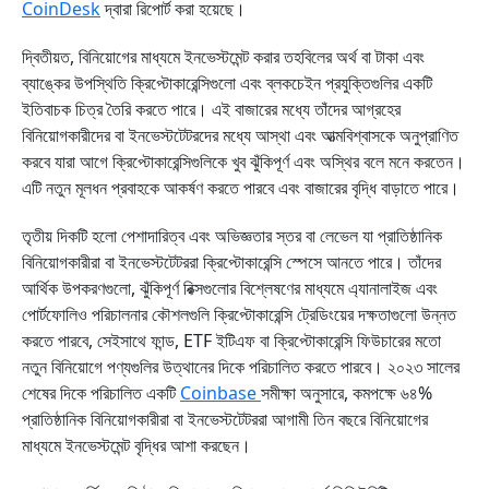
CoinDesk
দ্বারা রিপোর্ট করা হয়েছে।
দ্বিতীয়ত, বিনিয়োগের মাধ্যমে ইনভেস্টমেন্ট করার তহবিলের অর্থ বা টাকা এবং
ব্যাঙ্কের উপস্থিতি ক্রিপ্টোকারেন্সিগুলো এবং ব্লকচেইন প্রযুক্তিগুলির একটি
ইতিবাচক চিত্র তৈরি করতে পারে। এই বাজারের মধ্যে তাঁদের আগ্রহের
বিনিয়োগকারীদের বা ইনভেস্টটেটরদের মধ্যে আস্থা এবং আত্মবিশ্বাসকে অনুপ্রাণিত
করবে যারা আগে ক্রিপ্টোকারেন্সিগুলিকে খুব ঝুঁকিপূর্ণ এবং অস্থির বলে মনে করতেন।
এটি নতুন মূলধন প্রবাহকে আকর্ষণ করতে পারবে এবং বাজারের বৃদ্ধি বাড়াতে পারে।
তৃতীয় দিকটি হলো পেশাদারিত্ব এবং অভিজ্ঞতার স্তর বা লেভেল যা প্রাতিষ্ঠানিক
বিনিয়োগকারীরা বা ইনভেস্টটেটররা ক্রিপ্টোকারেন্সি স্পেসে আনতে পারে। তাঁদের
আর্থিক উপকরণগুলো, ঝুঁকিপূর্ণ রিক্সগুলোর বিশ্লেষণের মাধ্যমে এ্যানালাইজ এবং
পোর্টফোলিও পরিচালনার কৌশলগুলি ক্রিপ্টোকারেন্সি ট্রেডিংয়ের দক্ষতাগুলো উন্নত
করতে পারবে, সেইসাথে ফান্ড, ETF ইটিএফ বা ক্রিপ্টোকারেন্সি ফিউচারের মতো
নতুন বিনিয়োগে পণ্যগুলির উত্থানের দিকে পরিচালিত করতে পারবে। ২০২৩ সালের
শেষের দিকে পরিচালিত একটি
Coinbase
সমীক্ষা অনুসারে, কমপক্ষে ৬৪%
প্রাতিষ্ঠানিক বিনিয়োগকারীরা বা ইনভেস্টটেটররা আগামী তিন বছরে বিনিয়োগের
মাধ্যমে ইনভেস্টমেন্ট বৃদ্ধির আশা করছেন।