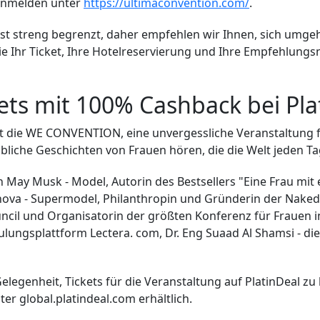
g anmelden unter
https://ultimaconvention.com/
.
ng ist streng begrenzt, daher empfehlen wir Ihnen, sich u
 Sie Ihr Ticket, Ihre Hotelreservierung und Ihre Empfehl
s mit 100% Cashback bei Pla
ist die WE CONVENTION, eine unvergessliche Veranstaltung 
bliche Geschichten von Frauen hören, die die Welt jeden T
 May Musk - Model, Autorin des Bestsellers "Eine Frau mi
anova - Supermodel, Philanthropin und Gründerin der Nake
il und Organisatorin der größten Konferenz für Frauen
lungsplattform Lectera. com, Dr. Eng Suaad Al Shamsi - die
elegenheit, Tickets für die Veranstaltung auf PlatinDeal z
ter global.platindeal.com erhältlich.