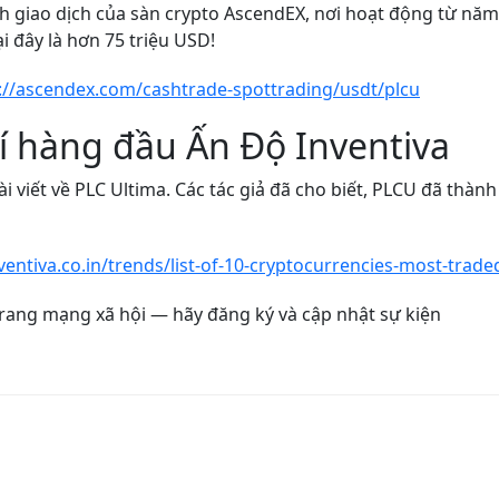
 giao dịch của sàn crypto AscendEX, nơi hoạt động từ năm 
ại đây là hơn 75 triệu USD!
://ascendex.com/cashtrade-spottrading/usdt/plcu
hí hàng đầu Ấn Độ Inventiva
i viết về PLC Ultima. Các tác giả đã cho biết, PLCU đã thà
!
ventiva.co.in/trends/list-of-10-cryptocurrencies-most-tra
 trang mạng xã hội — hãy đăng ký và cập nhật sự kiện