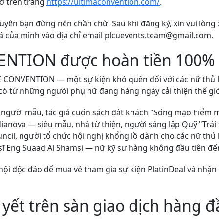
iờ trên trang
https://ultimaconvention.com/
.
 khuyên bạn đừng nên chần chừ. Sau khi đăng ký, xin vui lòn
á của mình vào địa chỉ email plcuevents.team@gmail.com.
NTION được hoàn tiền 100% t
 CONVENTION — một sự kiện khó quên đối với các nữ thủ lĩ
ó từ những người phụ nữ đang hàng ngày cải thiện thế giớ
 người mẫu, tác giả cuốn sách đắt khách "Sống mạo hiểm m
dianova — siêu mẫu, nhà từ thiện, người sáng lập Quỹ "Trá
il, người tổ chức hội nghị khổng lồ dành cho các nữ thủ
 sĩ Eng Suaad Al Shamsi — nữ kỹ sư hàng không đầu tiên đế
hội độc đáo để mua vé tham gia sự kiện PlatinDeal và nhận
.
yết trên sàn giao dịch hàng 