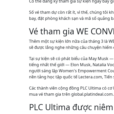
Có thể đăng ký tham gia sự kiện ngay bây g
Số vé tham dự còn rất ít, vì thế, chúng tôi
bay, đặt phòng khách sạn và mã số quảng b
Vé tham gia WE CONVE
Thêm một sự kiện lớn nữa của tháng 3 là WE
sẽ được lắng nghe những câu chuyện hiếm c
Tại sự kiện sẽ có phát biểu của May Musk —
tiếng nhất thế giới — Elon Musk, Natalia Vo
người sáng lập Women's Empowerment Counc
nền tảng học tập quốc tế Lectera.com, Tiến
Các thành viên cộng đồng PLC Ultima có cơ 
mua vé tham gia trên global.platindeal.com
PLC Ultima được niêm 