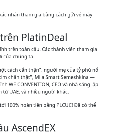
g xác nhận tham gia bằng cách gửi vé máy
rên PlatinDeal
nh trên toàn cầu. Các thành viên tham gia
i của chúng ta.
ột cách cẩn thận", người mẹ của tỷ phú nổi
i tim chân thật", Mila Smart Semeshkina —
 lĩnh WE CONVENTION, CEO và nhà sáng lập
n từ UAE, và nhiều người khác.
 tới 100% hoàn tiền bằng PLCUC! Đã có thể
đầu AscendEX