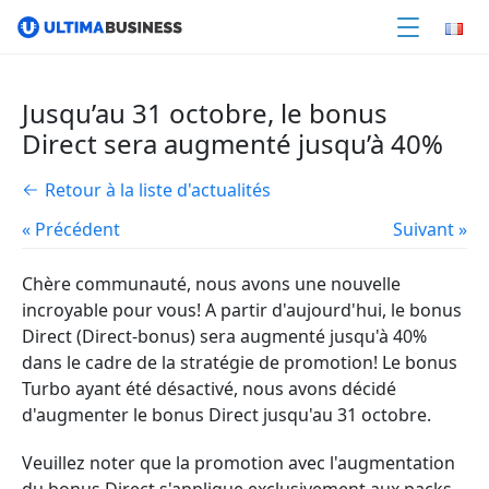
Jusqu’au 31 octobre, le bonus
Direct sera augmenté jusqu’à 40%
Retour à la liste d'actualités
« Précédent
Suivant »
Chère communauté, nous avons une nouvelle
incroyable pour vous! A partir d'aujourd'hui, le bonus
Direct (Direct-bonus) sera augmenté jusqu'à 40%
dans le cadre de la stratégie de promotion! Le bonus
Turbo ayant été désactivé, nous avons décidé
d'augmenter le bonus Direct jusqu'au 31 octobre.
Veuillez noter que la promotion avec l'augmentation