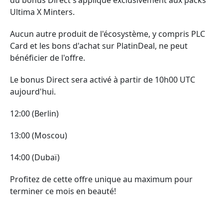
du bonus Direct s'applique exclusivement aux packs
Ultima X Minters.
Aucun autre produit de l'écosystème, y compris PLC
Card et les bons d'achat sur PlatinDeal, ne peut
bénéficier de l'offre.
Le bonus Direct sera activé à partir de
10h00 UTC
aujourd'hui.
12:00 (Berlin)
13:00 (Moscou)
14:00 (Dubaï)
Profitez de cette offre unique au maximum pour
terminer ce mois en beauté!