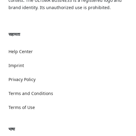
contest. The ULTIMA BUSINESS is a registered logo and
brand identity. Its unauthorized use is prohibited.
सहायता
Help Center
Imprint
Privacy Policy
Terms and Conditions
Terms of Use
भाषा