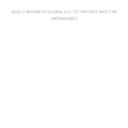
Italiano
2026 U-BUSINESS GLOBAL LLC, ST. VINCENT AND THE
Français
GRENADINES
Português
日本語
Bahasa Indonesia
中文 (中国)
Tiếng Việt
한국어
Монгол хэл
Magyar