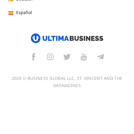
Español
हिन्दी
العربية
বাংলা
Italiano
2026 U-BUSINESS GLOBAL LLC, ST. VINCENT AND THE
Français
GRENADINES
Português
日本語
Bahasa Indonesia
中文 (中国)