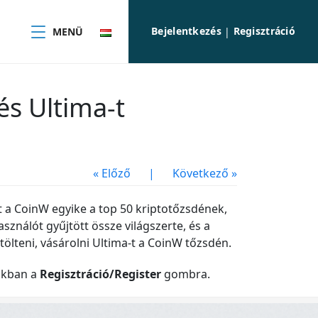
Bejelentkezés
Regisztráció
MENÜ
|
és Ultima-t
« Előző
|
Következő »
t a CoinW egyike a top 50 kriptotőzsdének,
asználót gyűjtött össze világszerte, és a
tölteni, vásárolni Ultima-t a CoinW tőzsdén.
rokban a
Regisztráció/Register
gombra.