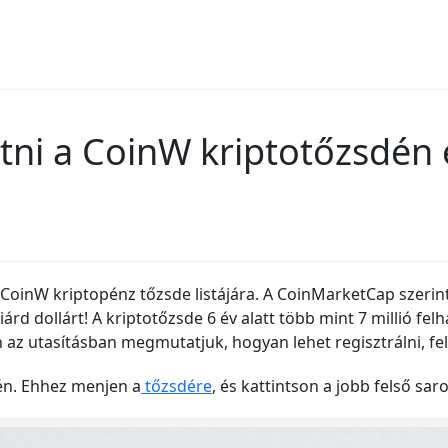
tni a CoinW kriptotőzsdén 
 CoinW kriptopénz tőzsde listájára. A CoinMarketCap szerin
árd dollárt! A kriptotőzsde 6 év alatt több mint 7 millió felh
en az utasításban megmutatjuk, hogyan lehet regisztrálni, fel
dén. Ehhez menjen a
tőzsdére
, és kattintson a jobb felső sa