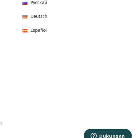
Русский
Deutsch
Español
हिन्दी
العربية
বাংলা
Italiano
Français
Português
ES
日本語