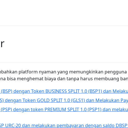
r
mbahkan platform nyaman yang memungkinkan pengguna 
guna bisa menghemat biaya dan tanpa harus membuang ban
BSP) dengan Token BUSINESS SPLIT 1.0 (BSP1) dan Melakuk
) dengan Token GOLD SPLIT 1.0 (GLS1) dan Melakukan Payo
(PSP) dengan token PREMIUM SPLIT 1.0 (PSP1) dan melak
SP URC-20 dan melakukan pembayaran dengan saldo DBSP