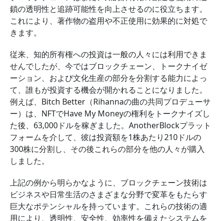
鎖の透明性と追跡可能性を向上させるのに役立ちます。
これにより、著作物の盗用や不正使用に効果的に対処で
きます。
従来、知的所有権への投資は一般の人々には利用できま
せんでしたが、今ではブロックチェーン、トークナイゼ
ーション、および文化生産の部分を分割する能力によっ
て、誰もが投資する機会が開かれることになりました。
例えば、Bitch Better（Rihannaの曲の共同プロデューサ
ー）は、NFTでHave My Moneyの権利をトークナイズし
た後、63,000ドルを稼ぎました。AnotherBlockプラット
フォームを介して、彼は投資額を1株あたり210ドルの
300株に分割し、その後これらの部分を他の人々が購入
しました。
上記の例から明らかなように、ブロックチェーン技術は
ビジネスや日常生活のさまざまな分野で変革をもたらす
巨大なポテンシャルを持っています。これらの技術の適
用により、透明性、安全性、効率性を備えたシステムを