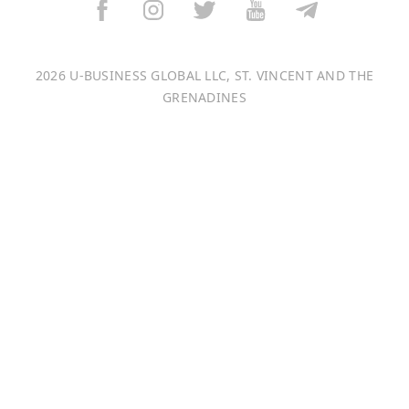
Italiano
2026 U-BUSINESS GLOBAL LLC, ST. VINCENT AND THE
Français
GRENADINES
Português
日本語
Bahasa Indonesia
中文 (中国)
Tiếng Việt
한국어
Монгол хэл
Magyar