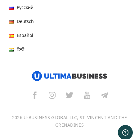
Русский
Deutsch
Español
हिन्दी
العربية
বাংলা
Italiano
Français
2026 U-BUSINESS GLOBAL LLC, ST. VINCENT AND THE
Português
GRENADINES
日本語