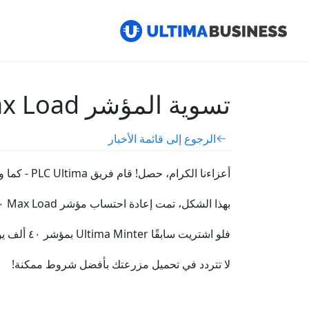
تسوية المؤشر Max Load حتى ١٠ آلاف يورو
الرجوع إلى قائمة الأخبار
أعزاءنا الكرام، حصل! قام فريق PLC Ultima - كما وعد - بتسوية المؤشر Max Load حتى ١٠ آلاف يورو!
بهذا الشكل، تمت إعادة احتساب مؤشر Max Load ١٠ آلاف يورو لدى الشركاء الحاصلين على مزارع يزيد مؤشر الـMax Load فيها عن ١٠ آلاف يورو
فلو اشتريت سابقًا Ultima Minter بمؤشر ٤٠ ألف يورو، فإنه تمت زيادة Max Load للترخيص من هذا القبيل بـ٤ أضعاف.
لا تتردد في تحميل مزرعتك بأفضل شروط ممكنة!