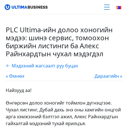
​​PLC Ultima-ийн долоо хоногийн
мэдээ: шинэ сервис, томоохон
биржийн листинги ба Алекс
Райнхардтын чухал мэдэгдэл
Мэдээний жагсаалт руу буцах
« Өмнөх
Дараагийн »
Найзууд аа!
Өнгөрсөн долоо хоногийг тоймлон дүгнэцгээе.
Чухал листинг, Дубай дахь энэ оны хамгийн онцгой
арга хэмжээний бэлтгэл ажил, Алекс Райнхардтын
гайхалтай мэдээний тухай ярилцъя.