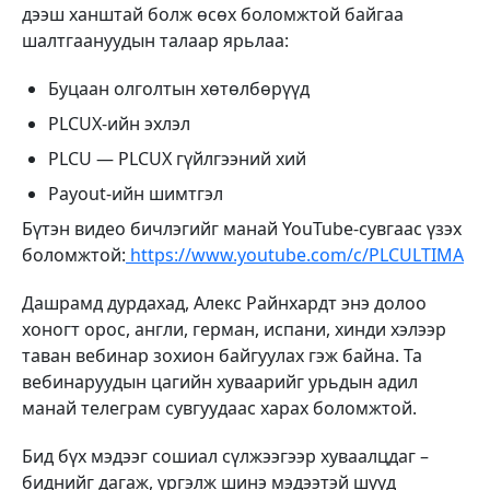
дээш ханштай болж өсөх боломжтой байгаа
шалтгаануудын талаар ярьлаа:
Буцаан олголтын хөтөлбөрүүд
PLCUX-ийн эхлэл
PLCU — PLCUX гүйлгээний хий
Payout-ийн шимтгэл
Бүтэн видео бичлэгийг манай YouTube-сувгаас үзэх
боломжтой:
https://www.youtube.com/c/PLCULTIMA
Дашрамд дурдахад, Алекс Райнхардт энэ долоо
хоногт орос, англи, герман, испани, хинди хэлээр
таван вебинар зохион байгуулах гэж байна. Та
вебинаруудын цагийн хуваарийг урьдын адил
манай телеграм сувгуудаас харах боломжтой.
Бид бүх мэдээг сошиал сүлжээгээр хуваалцдаг –
биднийг дагаж, үргэлж шинэ мэдээтэй шууд