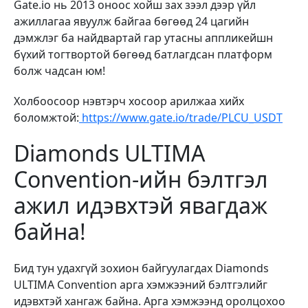
Gate.io нь 2013 оноос хойш зах зээл дээр үйл
ажиллагаа явуулж байгаа бөгөөд 24 цагийн
дэмжлэг ба найдвартай гар утасны аппликейшн
бүхий тогтвортой бөгөөд батлагдсан платформ
болж чадсан юм!
Холбоосоор нэвтэрч хосоор арилжаа хийх
боломжтой:
https://www.gate.io/trade/PLCU_USDT
Diamonds ULTIMA
Convention-ийн бэлтгэл
ажил идэвхтэй явагдаж
байна!
Бид тун удахгүй зохион байгуулагдах Diamonds
ULTIMA Convention арга хэмжээний бэлтгэлийг
идэвхтэй хангаж байна. Арга хэмжээнд оролцохоо