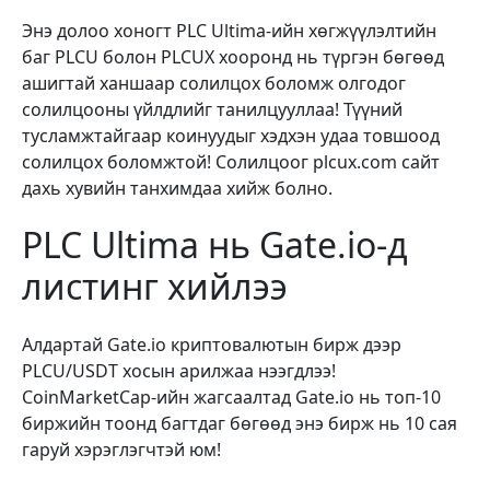
Энэ долоо хоногт PLC Ultima-ийн хөгжүүлэлтийн
баг PLCU болон PLCUX хооронд нь түргэн бөгөөд
ашигтай ханшаар солилцох боломж олгодог
солилцооны үйлдлийг танилцууллаа! Түүний
тусламжтайгаар коинуудыг хэдхэн удаа товшоод
солилцох боломжтой! Солилцоог plcux.com сайт
дахь хувийн танхимдаа хийж болно.
PLC Ultima нь Gate.io-д
листинг хийлээ
Алдартай Gate.io криптовалютын бирж дээр
PLCU/USDT хосын арилжаа нээгдлээ!
СoinMarketCap-ийн жагсаалтад Gate.io нь топ-10
биржийн тоонд багтдаг бөгөөд энэ бирж нь 10 сая
гаруй хэрэглэгчтэй юм!