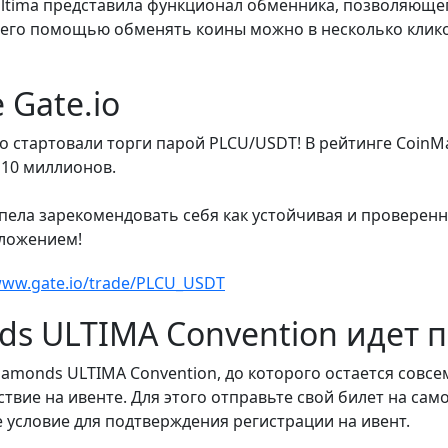
Ultima представила функционал обменника, позволяющег
 его помощью обменять коины можно в несколько клико
 Gate.io
 стартовали торги парой PLCU/USDT! В рейтинге СoinMar
 10 миллионов.
 успела зарекомендовать себя как устойчивая и провере
ложением!
www.gate.io/trade/PLCU_USDT
ds ULTIMA Convention идет
amonds ULTIMA Convention, до которого остается совс
твие на ивенте. Для этого отправьте свой билет на само
 условие для подтверждения регистрации на ивент.