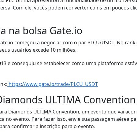
da PLC Ultima apresentou a funcionalidade de um converso
ersa! Com ele, vocês podem converter coins em poucos cliq
a na bolsa Gate.io
te.io começou a negociar com o par PLCU/USDT! No rankin
 seus usuários excede 10 milhões.
013 e conseguiu se estabelecer como uma plataforma está
ink:
https://www.gate.io/trade/PLCU_USDT
 Diamonds ULTIMA Convention 
ara Diamonds ULTIMA Convention, um evento que vai aco
 no evento. Para fazer isso, envie sua passagem aérea par
para confirmar a inscrição para o evento.