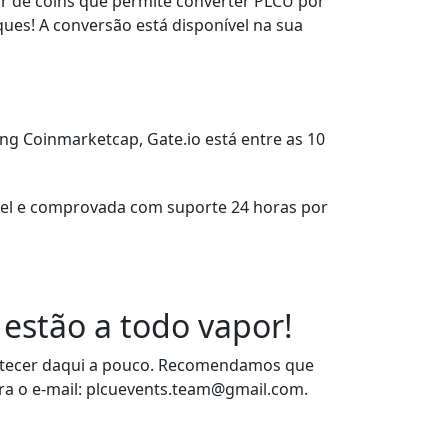
r de coins que permite converter PLCU por
ues! A conversão está disponível na sua
g Coinmarketcap, Gate.io está entre as 10
vel e comprovada com suporte 24 horas por
estão a todo vapor!
ntecer daqui a pouco. Recomendamos que
a o e-mail:
plcuevents.team@gmail.com
.