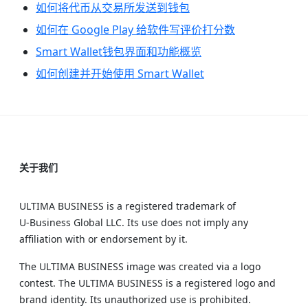
如何将代币从交易所发送到钱包
如何在 Google Play 给软件写评价打分数
Smart Wallet钱包界面和功能概览
如何创建并开始使用 Smart Wallet
关于我们
ULTIMA BUSINESS is a registered trademark of
U‑Business Global LLC. Its use does not imply any
affiliation with or endorsement by it.
The ULTIMA BUSINESS image was created via a logo
contest. The ULTIMA BUSINESS is a registered logo and
brand identity. Its unauthorized use is prohibited.