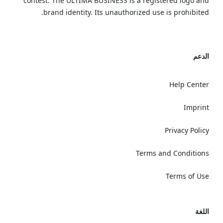
contest. The ULTIMA BUSINESS is a registered logo and
brand identity. Its unauthorized use is prohibited.
الدعم
Help Center
Imprint
Privacy Policy
Terms and Conditions
Terms of Use
اللغة