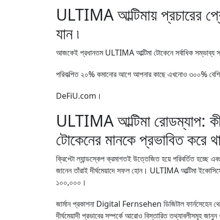
ULTIMA আল্টিমায় প্রচারের 
যান ৷
আজকেই প্রধানতম ULTIMA আল্টিমা টোকেনে সর্বাধিক সম্ভাব্য সংখ্
পরিকল্পিত ২০% কমানোর আগে আপনার কাছে এখনোও ৩০০% বেশি করে
DeFiU.com
।
ULTIMA আল্টিমা রোডম্যাপ: কীভাব
টোকেনের মানকে প্রভাবিত করে 
ক্রিপ্টো ল্যান্ডস্কেপ ক্রমাগতই উত্তেজিত হয়ে পরিবর্তিত হচ্ছে এ
জানেন তাঁরাই দীর্ঘমেয়াদে সফল হোন। ULTIMA আল্টিমা ইকোসিস্টেম
১০০,০০০।
জার্মান প্রকাশনা Digital Fernsehen ডিজিটাল ফার্নসেহেন থেকে ন
দীর্ঘমেয়াদী প্রভাবের সম্পর্কে আরোও বিস্তারিত তথ্যাবলীসমূহ জানু