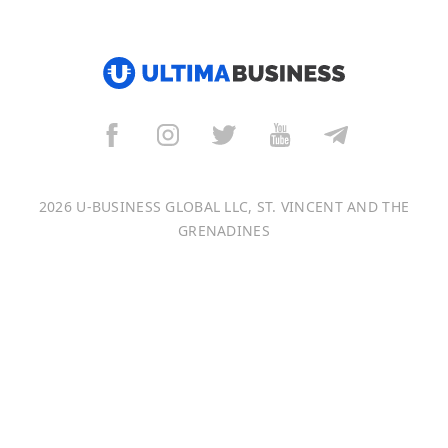
हिन्दी
العربية
বাংলা
Italiano
2026 U-BUSINESS GLOBAL LLC, ST. VINCENT AND THE
Français
GRENADINES
Português
日本語
Bahasa Indonesia
中文 (中国)
Tiếng Việt