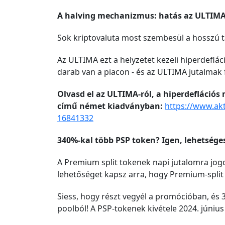
A halving mechanizmus: hatás az ULTIMA
Sok kriptovaluta most szembesül a hosszú 
Az ULTIMA ezt a helyzetet kezeli hiperdeflác
darab van a piacon - és az ULTIMA jutalmak 
Olvasd el az ULTIMA-ról, a hiperdeflációs 
című német kiadványban:
https://www.ak
16841332
340%-kal több PSP token? Igen, lehetsége
A Premium split tokenek napi jutalomra jogo
lehetőséget kapsz arra, hogy Premium-split 
Siess, hogy részt vegyél a promócióban, és
poolból! A PSP-tokenek kivétele 2024. június