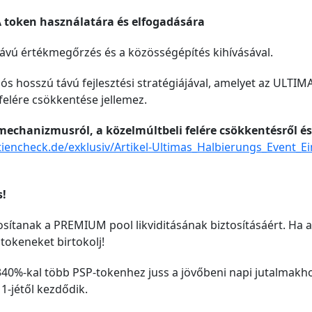
 token használatára és elfogadására
távú értékmegőrzés és a közösségépítés kihívásával.
iós hosszú távú fejlesztési stratégiájával, amelyet az ULTIM
felére csökkentése jellemez.
mechanizmusról, a közelmúltbeli felére csökkentésről és 
tiencheck.de/exklusiv/Artikel-Ultimas_Halbierungs_Event_
s!
sítanak a PREMIUM pool likviditásának biztosításáért. Ha 
tokeneket birtokolj!
 340%-kal több PSP-tokenhez juss a jövőbeni napi jutalmak
 1-jétől kezdődik.