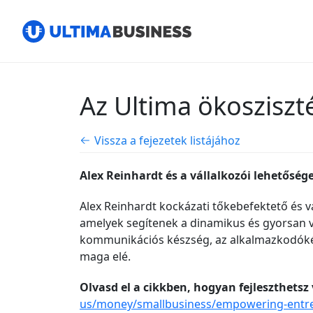
Az Ultima ökosziszt
Vissza a fejezetek listájához
Alex Reinhardt és a vállalkozói lehetősé
Alex Reinhardt kockázati tőkebefektető és v
amelyek segítenek a dinamikus és gyorsan 
kommunikációs készség, az alkalmazkodóképes
maga elé.
Olvasd el a cikkben, hogyan fejleszthetsz
us/money/smallbusiness/empowering-entrep