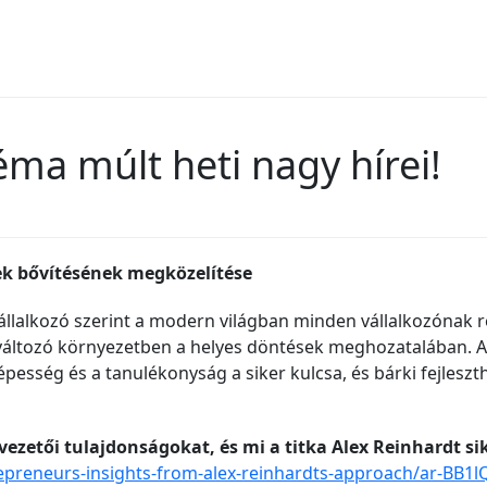
éma múlt heti nagy hírei!
gek bővítésének megközelítése
állalkozó szerint a modern világban minden vállalkozónak r
változó környezetben a helyes döntések meghozatalában. A 
ség és a tanulékonyság a siker kulcsa, és bárki fejleszthet
 vezetői tulajdonságokat, és mi a titka Alex Reinhardt s
reneurs-insights-from-alex-reinhardts-approach/ar-BB1