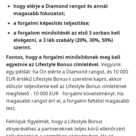
hogy elérje a Diamond rangot és annál
magasabb fokozatot;
a forgalmi képesítés teljesítése;
a forgalom minősítését az első 3 sorban kell
elvégezni, a 3 láb szabály (20%, 30%, 50%)
szerint.
Fontos, hogy a forgalmi minősítésnek meg kell
egyeznie az Lifestyle Bonus címletével.
Vegyünk
egy példát: ha Ön elérte a Diamond rangot, és 10 000
EUR értékű Lifestyle Bonus-t szeretne kapni, akkor
először teljesítenie kell az Lifestyle Bonus címletének
megfelelő - 10 000 EUR - forgalmi követelményt. Ha
magasabb rangot ért el, a forgalmi feltétel magasabb
lesz.
Felhívjuk figyelmét, hogy a Lifestyle Bonus
elnyeréséhez a partnereknek teljes körű ellenőrzést