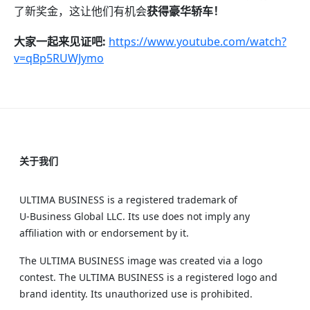
了新奖金，这让他们有机会
获得豪华轿车！
大家一起来见证吧
:
https://www.youtube.com/watch?
v=qBp5RUWJymo
关于我们
ULTIMA BUSINESS is a registered trademark of
U‑Business Global LLC. Its use does not imply any
affiliation with or endorsement by it.
The ULTIMA BUSINESS image was created via a logo
contest. The ULTIMA BUSINESS is a registered logo and
brand identity. Its unauthorized use is prohibited.