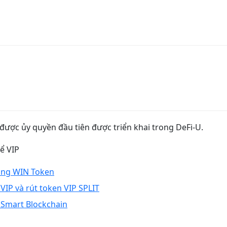
ược ủy quyền đầu tiên được triển khai trong DeFi-U.
ể VIP
ằng WIN Token
IP và rút token VIP SPLIT
n Smart Blockchain