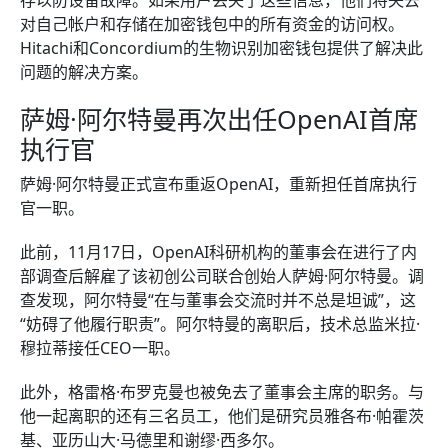
存以防设备故障。如果用户丢失了这些信息，他们将失去
对自己帐户和存储在加密钱包中的所有资金的访问权。
Hitachi和Concordium的生物识别加密钱包提供了解决此
问题的解决方案。
萨姆·阿尔特曼再次出任OpenAI首席
执行官
萨姆·阿尔特曼正式宣布重返OpenAI，重新担任首席执行
官一职。
此前，11月17日，OpenAI科研机构的董事会在进行了内
部调查后解雇了该初创公司联合创始人萨姆·阿尔特曼。调
查发现，阿尔特曼“在与董事会交流时并不总是坦诚”，这
“妨碍了他履行职责”。阿尔特曼的离职后，技术总监米拉·
穆拉蒂接任CEO一职。
此外，格雷格·布罗克曼也被免去了董事会主席的职务。与
他一起离职的还有三名员工，他们是研究员雅各布·帕霍茨
基、亚历山大·马德里和谢缪·西多尔。