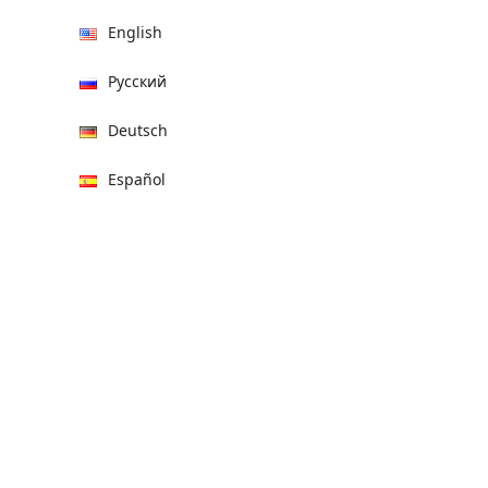
English
Русский
Deutsch
Español
हिन्दी
العربية
বাংলা
Italiano
Français
Português