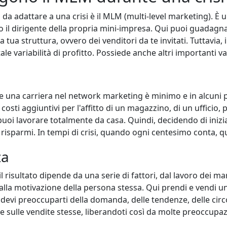
i da adattare a una crisi è il MLM (multi-level marketing). È u
po il dirigente della propria mini-impresa. Qui puoi guadagnar
la tua struttura, ovvero dei venditori da te invitati. Tuttavia
ale variabilità di profitto. Possiede anche altri importanti v
vviare una carriera nel network marketing è minimo e in alcuni 
 costi aggiuntivi per l'affitto di un magazzino, di un ufficio, 
uoi lavorare totalmente da casa. Quindi, decidendo di inizia
oi risparmi. In tempi di crisi, quando ogni centesimo conta, q
za
l risultato dipende da una serie di fattori, dal lavoro dei m
dalla motivazione della persona stessa. Qui prendi e vendi 
 devi preoccuparti della domanda, delle tendenze, delle circ
 sulle vendite stesse, liberandoti così da molte preoccupaz