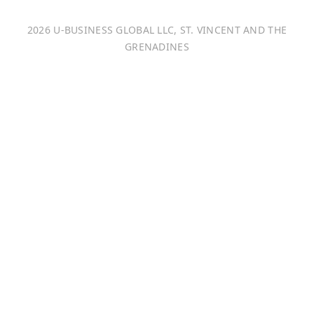
Italiano
2026 U-BUSINESS GLOBAL LLC, ST. VINCENT AND THE
Français
GRENADINES
Português
日本語
Bahasa Indonesia
中文 (中国)
Tiếng Việt
한국어
Монгол хэл
Magyar