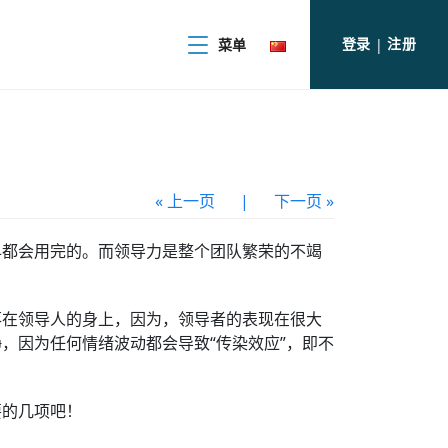
登录
注册
菜单
|
« 上一页
|
下一页 »
早都会用完的。而领导力是整个团队繁荣的不竭
落在领导人的身上，因为，领导者的表现在很大
，因为任何情绪波动都会导致“传染效应”，即不
要的几项吧！