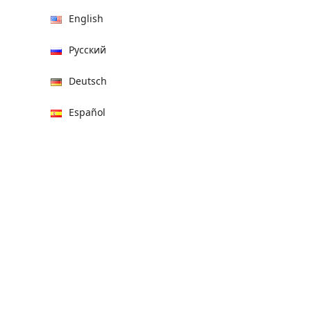
English
Русский
Deutsch
Español
हिन्दी
العربية
বাংলা
Italiano
Français
Português