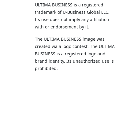
ULTIMA BUSINESS is a registered
trademark of U‑Business Global LLC.
Its use does not imply any affiliation
with or endorsement by it.
The ULTIMA BUSINESS image was
created via a logo contest. The ULTIMA
BUSINESS is a registered logo and
brand identity. Its unauthorized use is
prohibited.