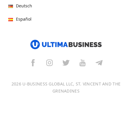
Deutsch
Español
हिन्दी
العربية
বাংলা
Italiano
2026 U-BUSINESS GLOBAL LLC, ST. VINCENT AND THE
Français
GRENADINES
Português
日本語
Bahasa Indonesia